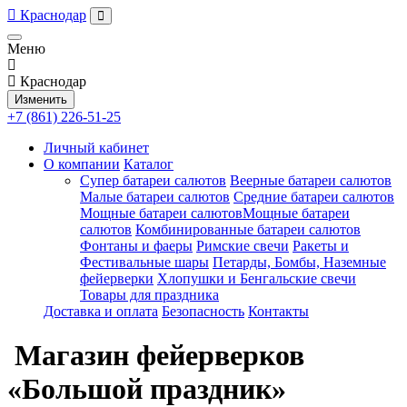
Краснодар
Меню
Краснодар
Изменить
+7 (861) 226-51-25
Личный кабинет
О компании
Каталог
Супер батареи салютов
Веерные батареи салютов
Малые батареи салютов
Средние батареи салютов
Мощные батареи салютовМощные батареи
салютов
Комбинированные батареи салютов
Фонтаны и фаеры
Римские свечи
Ракеты и
Фестивальные шары
Петарды, Бомбы, Наземные
фейерверки
Хлопушки и Бенгальские свечи
Товары для праздника
Доставка и оплата
Безопасность
Контакты
Магазин фейерверков
«Большой праздник»