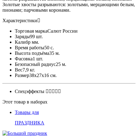
Золотые хвосты разрываются: золотыми, мерцающими белым,
пионами; парчовыми коронами.
Характеристики
Торговая марка
Салют России
Заряды
99 шт.
Калибр
мм.
Время работы
50 с.
Высота подъёма
35 м.
Фасовка
1 шт.
Безопасный радиус
25 м.
Вес
7,9 кг.
Размер
38x27x16 см.
Спецэффекты
Этот товар в наборах
Товары для
ПРАЗДНИКА