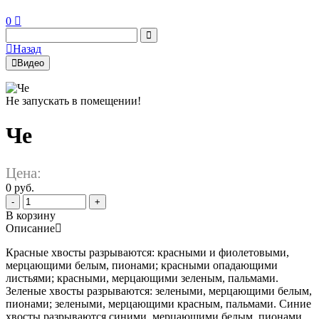
0
Назад
Видео
Не запускать в помещении!
Че
Цена:
0 руб.
-
+
В корзину
Описание
Красные хвосты разрываются: красными и фиолетовыми,
мерцающими белым, пионами; красными опадающими
листьями; красными, мерцающими зеленым, пальмами.
Зеленые хвосты разрываются: зелеными, мерцающими белым,
пионами; зелеными, мерцающими красным, пальмами. Синие
хвосты разрываются синими, мерцающими белым, пионами.