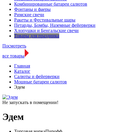
Комбинированные батареи салютов
Фонтаны и фаеры
Римские свечи
Ракеты и Фестивальные шары
Петарды, Бомбы, Наземные фейерверки
Хлопушки и Бенгальские свечи
Товары для праздника
Посмотреть
все товары
Главная
Каталог
Салюты и фейерверки
Мощные батареи салютов
Эдем
Не запускать в помещении!
Эдем
Торговая марка
Пирофф