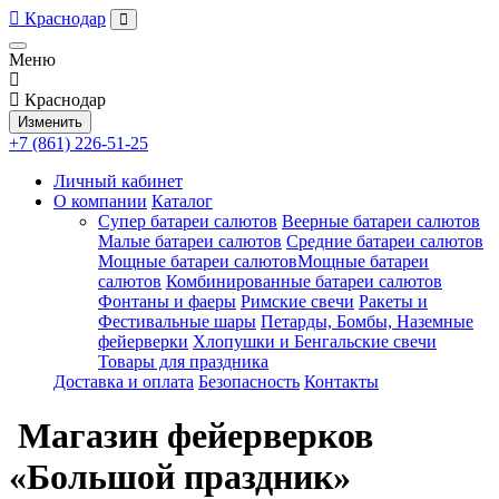
Краснодар
Меню
Краснодар
Изменить
+7 (861) 226-51-25
Личный кабинет
О компании
Каталог
Супер батареи салютов
Веерные батареи салютов
Малые батареи салютов
Средние батареи салютов
Мощные батареи салютовМощные батареи
салютов
Комбинированные батареи салютов
Фонтаны и фаеры
Римские свечи
Ракеты и
Фестивальные шары
Петарды, Бомбы, Наземные
фейерверки
Хлопушки и Бенгальские свечи
Товары для праздника
Доставка и оплата
Безопасность
Контакты
Магазин фейерверков
«Большой праздник»