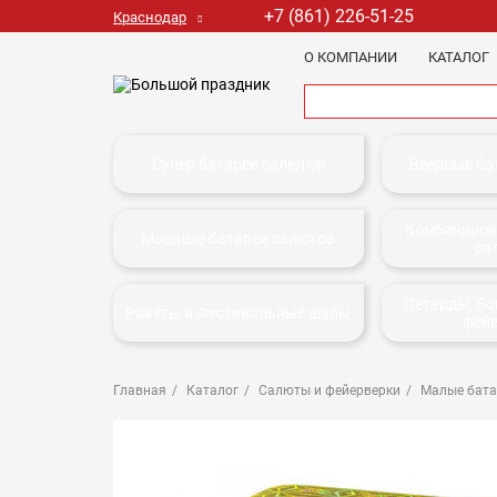
+7 (861) 226-51-25
Краснодар
О КОМПАНИИ
КАТАЛОГ
Супер батареи салютов
Веерные ба
Комбиниров
Мощные батареи салютов
са
Петарды, Б
Ракеты и Фестивальные шары
фей
Главная
Каталог
Салюты и фейерверки
Малые бата