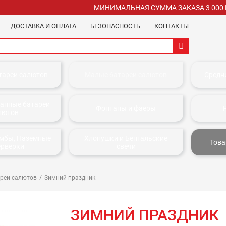
МИНИМАЛЬНАЯ СУММА ЗАКАЗА 3 000
ДОСТАВКА И ОПЛАТА
БЕЗОПАСНОСТЬ
КОНТАКТЫ
тареи салютов
Малые батареи салютов
Средн
анные батареи
Фонтаны и фаеры
лютов
омбы, Наземные
Хлопушки и Бенгальские
Това
ерверки
свечи
реи салютов
Зимний праздник
ЗИМНИЙ ПРАЗДНИК