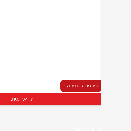
КОЛИБР
Заряды
7
Время раб
10
Цена:
КУПИТЬ В 1 КЛИК
950 руб.
В КОРЗИНУ
+7 (861) 226-51-25