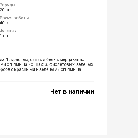
Заряды
20 шт.
Время работы
40 с.
Фасовка
1 шт.
з: 1. красных, синих и белых мерцающих
ыми огнями на концах; 3. фиолетовых, зелёных
орсов с красными и зелёными огнями на
Нет в наличии