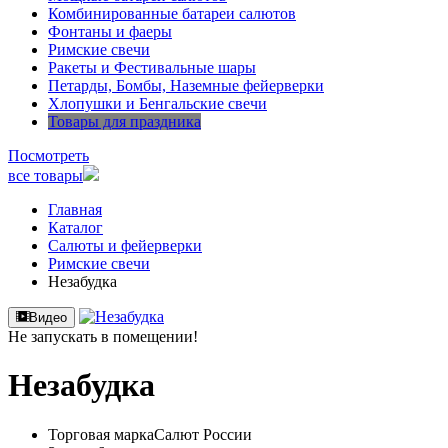
Комбинированные батареи салютов
Фонтаны и фаеры
Римские свечи
Ракеты и Фестивальные шары
Петарды, Бомбы, Наземные фейерверки
Хлопушки и Бенгальские свечи
Товары для праздника
Посмотреть
все товары
Главная
Каталог
Салюты и фейерверки
Римские свечи
Незабудка
Видео
Не запускать в помещении!
Незабудка
Торговая марка
Салют России