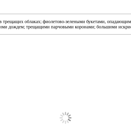
в трещащих облаках; фиолетово-зелеными букетами, опадающи
ими дождем; трещащими парчовыми коронами; большими искри