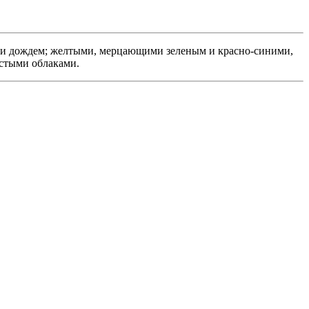
ми дождем; желтыми, мерцающими зеленым и красно-синими,
стыми облаками.
Б
Ц