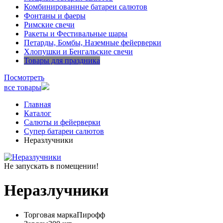
Комбинированные батареи салютов
Фонтаны и фаеры
Римские свечи
Ракеты и Фестивальные шары
Петарды, Бомбы, Наземные фейерверки
Хлопушки и Бенгальские свечи
Товары для праздника
Посмотреть
все товары
Главная
Каталог
Салюты и фейерверки
Супер батареи салютов
Неразлучники
Не запускать в помещении!
Неразлучники
Торговая марка
Пирофф