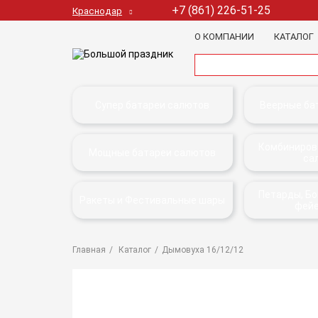
+7 (861) 226-51-25
Краснодар
О КОМПАНИИ
КАТАЛОГ
Супер батареи салютов
Веерные ба
Комбиниров
Мощные батареи салютов
са
Петарды, Б
Ракеты и Фестивальные шары
фей
Главная
Каталог
Дымовуха 16/12/12