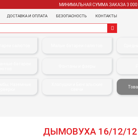
МИНИМАЛЬНАЯ СУММА ЗАКАЗА 3 000
ДОСТАВКА И ОПЛАТА
БЕЗОПАСНОСТЬ
КОНТАКТЫ
тареи салютов
Малые батареи салютов
Средн
анные батареи
Фонтаны и фаеры
лютов
омбы, Наземные
Хлопушки и Бенгальские
Това
ерверки
свечи
ДЫМОВУХА 16/12/12