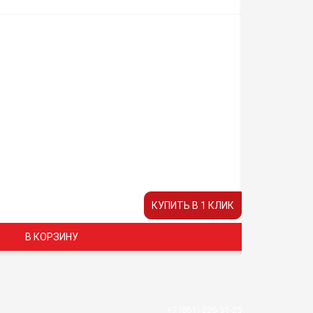
ДЕРЗКИЙ
Заряды
16
Время раб
20
Цена:
КУПИТЬ В 1 КЛИК
1580 руб.
В КОРЗИНУ
+7 (861) 226-51-25