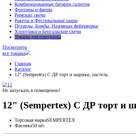
Комбинированные батареи салютов
Фонтаны и фаеры
Римские свечи
Ракеты и Фестивальные шары
Петарды, Бомбы, Наземные фейерверки
Хлопушки и Бенгальские свечи
Товары для праздника
Посмотреть
все товары
Главная
Каталог
12" (Sempertex) С ДР торт и шарики, пастель
Не запускать в помещении!
12" (Sempertex) С ДР торт и 
Торговая марка
SEMPERTEX
Фасовка
50 шт.