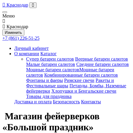
Краснодар
Меню
Краснодар
Изменить
+7 (861) 226-51-25
Личный кабинет
О компании
Каталог
Супер батареи салютов
Веерные батареи салютов
Малые батареи салютов
Средние батареи салютов
Мощные батареи салютовМощные батареи
салютов
Комбинированные батареи салютов
Фонтаны и фаеры
Римские свечи
Ракеты и
Фестивальные шары
Петарды, Бомбы, Наземные
фейерверки
Хлопушки и Бенгальские свечи
Товары для праздника
Доставка и оплата
Безопасность
Контакты
Магазин фейерверков
«Большой праздник»